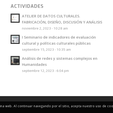
ACTIVIDADES
ATELIER DE DATOS CULTURALES.
FABRICACIÓN, DISEÑO, DISCUSIÓN Y ANÁLISIS
noviembre 2, 2023 - 10:28 am
I Seminario de indicadores de evaluación
cultural y políticas culturales públicas
septiembre 15, 2023 - 10:35 am
Análisis de redes y sistemas complejos en
Humanidades
septiembre 12, 2023 - 6:04 pm
ina web. Al continuar navegando por el sitio, acepta nuestro uso de coo