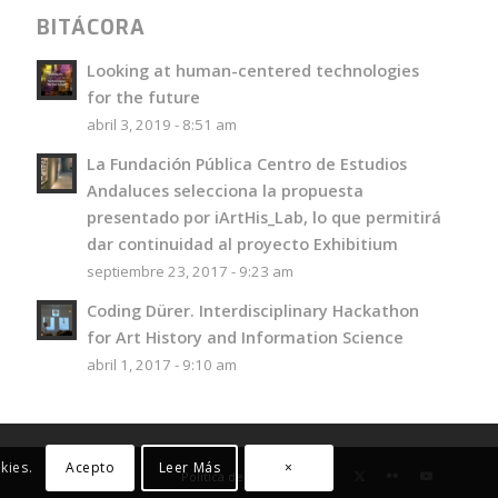
BITÁCORA
Looking at human-centered technologies
for the future
abril 3, 2019 - 8:51 am
La Fundación Pública Centro de Estudios
Andaluces selecciona la propuesta
presentado por iArtHis_Lab, lo que permitirá
dar continuidad al proyecto Exhibitium
septiembre 23, 2017 - 9:23 am
Coding Dürer. Interdisciplinary Hackathon
for Art History and Information Science
abril 1, 2017 - 9:10 am
kies.
Acepto
Leer Más
×
Política de privacidad