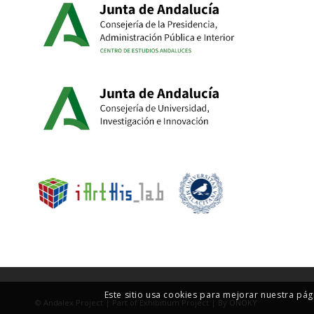
Este sitio usa cookies para mejorar nuestra pág
© Andalex Project | Part of Exhibitium Project | By
ONOKY