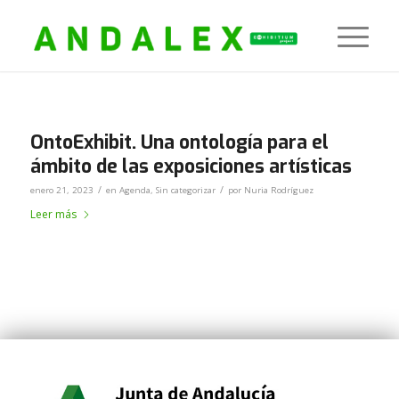
OntoExhibit. Una ontología para el
ámbito de las exposiciones artísticas
/
/
enero 21, 2023
en
Agenda
,
Sin categorizar
por
Nuria Rodríguez
Leer más