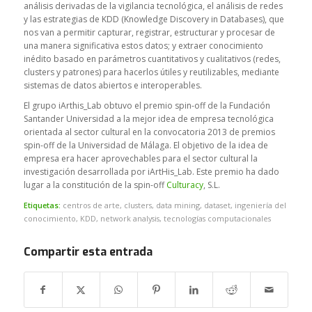
análisis derivadas de la vigilancia tecnológica, el análisis de redes
y las estrategias de KDD (
Knowledge Discovery in Databases
), que
nos van a permitir capturar, registrar, estructurar y procesar de
una manera significativa estos datos; y extraer conocimiento
inédito basado en parámetros cuantitativos y cualitativos (redes,
clusters
y patrones) para hacerlos útiles y reutilizables, mediante
sistemas de datos abiertos e interoperables.
El grupo iArthis_Lab obtuvo el premio
spin-off
de la Fundación
Santander Universidad a la mejor idea de empresa tecnológica
orientada al sector cultural en la convocatoria 2013 de premios
spin-off
de la Universidad de Málaga. El objetivo de la idea de
empresa era hacer aprovechables para el sector cultural la
investigación desarrollada por iArtHis_Lab. Este premio ha dado
lugar a la constitución de la
spin-off
Culturacy
, S.L.
Etiquetas:
centros de arte
,
clusters
,
data mining
,
dataset
,
ingeniería del
conocimiento
,
KDD
,
network analysis
,
tecnologías computacionales
Compartir esta entrada