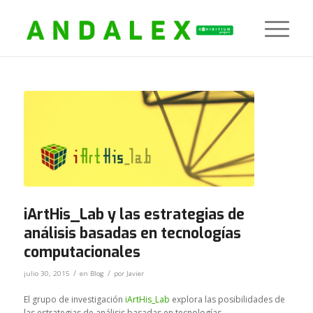
iArtHis_Lab y las estrategias de
análisis basadas en tecnologías
computacionales
/
/
julio 30, 2015
en
Blog
por
Javier
El grupo de investigación
iArtHis_Lab
explora las posibilidades de
las estrategias de análisis basadas en tecnologías