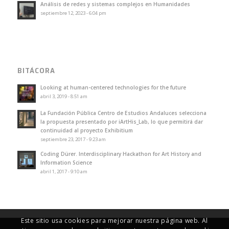
Análisis de redes y sistemas complejos en Humanidades
septiembre 12, 2023 - 6:04 pm
BITÁCORA
Looking at human-centered technologies for the future
abril 3, 2019 - 8:51 am
La Fundación Pública Centro de Estudios Andaluces selecciona
la propuesta presentado por iArtHis_Lab, lo que permitirá dar
continuidad al proyecto Exhibitium
septiembre 23, 2017 - 9:23 am
Coding Dürer. Interdisciplinary Hackathon for Art History and
Information Science
abril 1, 2017 - 9:10 am
Este sitio usa cookies para mejorar nuestra página web. Al